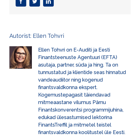
Facebook
Twitter
LinkedIn
Autorist:
Ellen Tohvri
Ellen Tohvri on E-Auditi ja Eesti
Finantsteenuste Agentuuri (EFTA)
asutaja, partner, süda ja hing. Ta on
tunnustatud ja klientide seas hinnatud
vandeaudiitor ning kogenud
finantsvaldkonna ekspert.
Kogemustepagasit täiendavad
mitmeaastane vilumus Pärnu
Finantskonverentsi programmijuhina,
edukad ülesastumised lektorina
FinantsTreffil ja mitmetel teistel
finantsvaldkonna koolitustel üle Eesti.