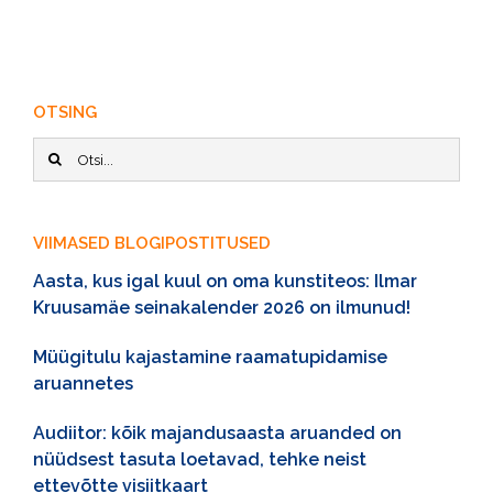
OTSING
Sisesta
otsisõna:
VIIMASED BLOGIPOSTITUSED
Aasta, kus igal kuul on oma kunstiteos: Ilmar
Kruusamäe seinakalender 2026 on ilmunud!
Müügitulu kajastamine raamatupidamise
aruannetes
Audiitor: kõik majandusaasta aruanded on
nüüdsest tasuta loetavad, tehke neist
ettevõtte visiitkaart